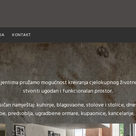
JA
KONTAKT
ijentima pružamo mogućnost kreiranja cjelokupnog životno
stvoriti ugodan i funkcionalan prostor.
ičan namještaj: kuhinje, blagovaone, stolove i stolice, dn
be, predsoblja, ugradbene ormare, kupaonice, kancelarije, 