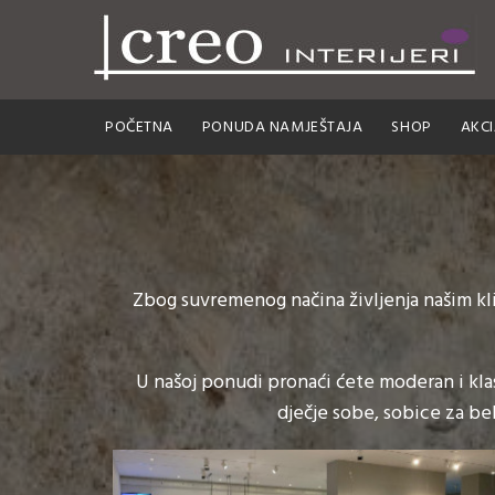
POČETNA
PONUDA NAMJEŠTAJA
SHOP
AKCI
Zbog suvremenog načina življenja našim kl
U našoj ponudi pronaći ćete moderan i klas
dječje sobe, sobice za be